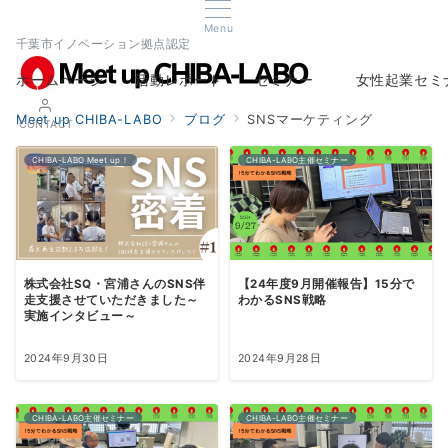
Menu
千葉市イノベーション拠点認定
ホームページ
活動レポート
セミナー
女性起業セミ
Home
Report
Seminar
Woman Startup s
Meet up CHIBA-LABO
ブログ
SNSマーケティング
CONTACT
CHIBA-LABO Meet up！
CHIBA-LABO主催セミナー
株式会社SQ・宮浦さんのSNS伴
【24年度9月開催報告】15分で
走支援させていただきました～
わかるSNS戦略
実施インタビュー～
2024年9月30日
2024年9月28日
CHIBA-LABO主催セミナー
CHIBA-LABO主催セミナー