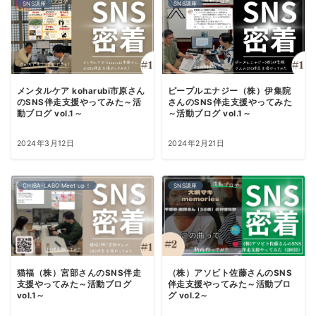
SNS講座
SNS講座
メンタルケア koharubi市原さん
ピープルエナジー（株）伊集院
のSNS伴走支援やってみた～活
さんのSNS伴走支援やってみた
動ブログ vol.1～
～活動ブログ vol.1～
2024年3月12日
2024年2月21日
CHIBA-LABO Meet up！
SNS講座
猫福（株）宮部さんのSNS伴走
（株）アソビト佐藤さんのSNS
支援やってみた～活動ブログ
伴走支援やってみた～活動ブロ
vol.1～
グ vol.2～