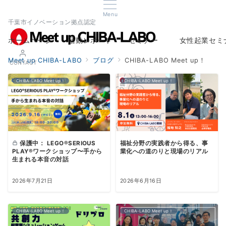
Menu
千葉市イノベーション拠点認定
ホームページ
活動レポート
セミナー
女性起業セミ
Home
Report
Seminar
Woman Startup s
Meet up CHIBA-LABO
ブログ
CHIBA-LABO Meet up！
CONTACT
CHIBA-LABO Meet up！
CHIBA-LABO Meet up！
保護中： LEGO®SERIOUS
福祉分野の実践者から得る、事
PLAY®ワークショップ〜手から
業化への道のりと現場のリアル
生まれる本音の対話
2026年7月21日
2026年6月16日
CHIBA-LABO Meet up！
CHIBA-LABO Meet up！