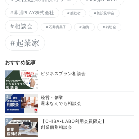
幕張PLAY株式会社
挑戦者
施設見学会
相談会
石井貴美子
融資
補助金
起業家
おすすめ記事
1
ビジネスプラン相談会
2
経営・創業
週末なんでも相談会
3
【CHIBA-LABO利用会員限定】
創業個別相談会