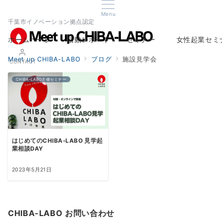
Menu
千葉市イノベーション拠点認定
ホームページ
活動レポート
セミナー
女性起業セミ
Home
Report
Seminar
Woman Startup s
Meet up CHIBA-LABO
ブログ
施設見学会
CONTACT
CHIBA-LABO主催セミナー
はじめてのCHIBA-LABO 見学起
業相談DAY
2023年5月21日
CHIBA-LABO お問い合わせ