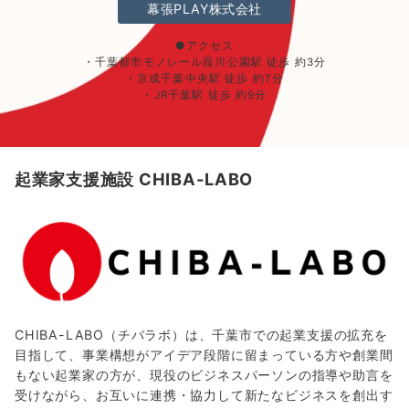
幕張PLAY株式会社
●アクセス
・千葉都市モノレール葭川公園駅 徒歩 約3分
・京成千葉中央駅 徒歩 約7分
・JR千葉駅 徒歩 約9分
起業家支援施設 CHIBA-LABO
CHIBA-LABO（チバラボ）は、千葉市での起業支援の拡充を
目指して、事業構想がアイデア段階に留まっている方や創業間
もない起業家の方が、現役のビジネスパーソンの指導や助言を
受けながら、お互いに連携・協力して新たなビジネスを創出す