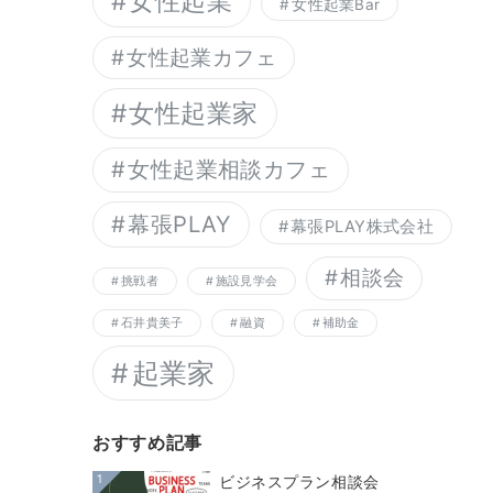
女性起業
女性起業Bar
女性起業カフェ
女性起業家
女性起業相談カフェ
幕張PLAY
幕張PLAY株式会社
相談会
挑戦者
施設見学会
石井貴美子
融資
補助金
起業家
おすすめ記事
1
ビジネスプラン相談会