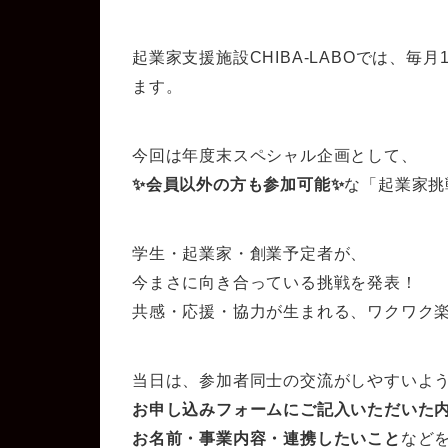
起業家支援施設CHIBA-LABOでは、
ます。
今回は年度末スペシャル企画として、
✨会員以外の方も参加可能✨
な「起業家挑
学生・起業家・創業予定者が、
今まさに向き合っている挑戦を発表！
共感・応援・協力が生まれる、
ワクワク
当日は、参加者同士の交流がしやすいよ
お申し込みフォームにご記入いただいた
お名前・事業内容・連携したいこと
など