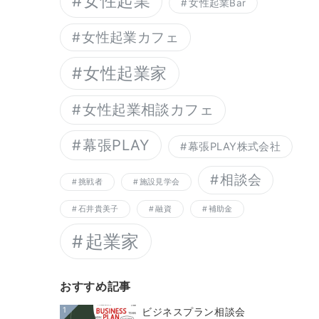
女性起業
女性起業Bar
女性起業カフェ
女性起業家
女性起業相談カフェ
幕張PLAY
幕張PLAY株式会社
相談会
挑戦者
施設見学会
石井貴美子
融資
補助金
起業家
おすすめ記事
1
ビジネスプラン相談会