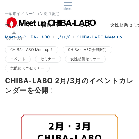
Menu
千葉市イノベーション拠点認定
ホームページ
活動レポート
セミナー
女性起業セミ
Home
Report
Seminar
Woman Startup s
Meet up CHIBA-LABO
ブログ
CHIBA-LABO Meet up！
C
CONTACT
CHIBA-LABO Meet up！
CHIBA-LABO会員限定
イベント
セミナー
女性起業セミナー
実践的ミニセミナー
CHIBA-LABO 2月/3月のイベントカレ
ンダーを公開！