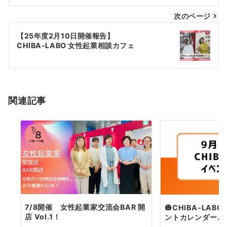
ナ
次のページ
ビ
ゲ
【25年度2月10日開催報告】
CHIBA-LABO 女性起業相談カフェ
ー
シ
ョ
関連記事
ン
7/8開催 女性起業家交流会BAR 開
🎃CHIBA-LAB
店 Vol.1！
ントカレンダー...