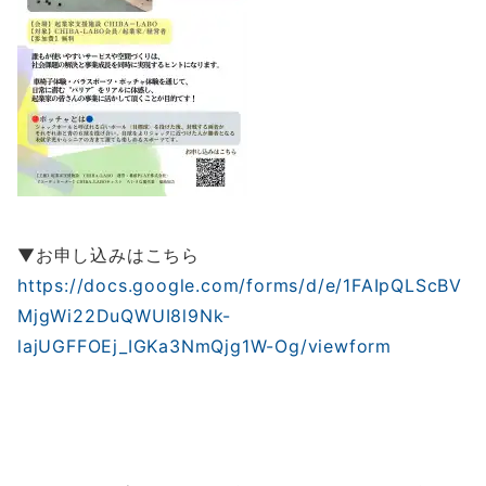
▼お申し込みはこちら
https://docs.google.com/forms/d/e/1FAIpQLScBV
MjgWi22DuQWUI8l9Nk-
lajUGFFOEj_IGKa3NmQjg1W-Og/viewform