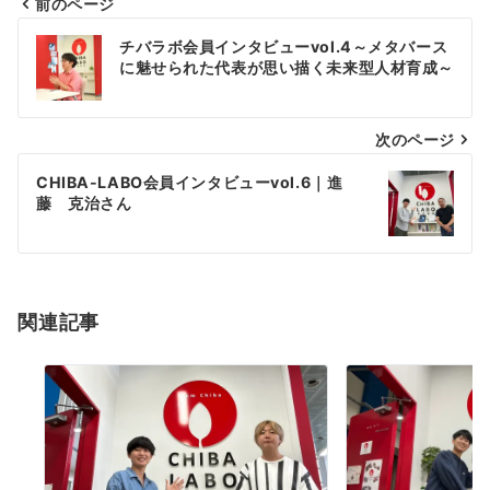
前のページ
投
チバラボ会員インタビューvol.4～メタバース
稿
に魅せられた代表が思い描く未来型人材育成～
ナ
次のページ
ビ
ゲ
CHIBA-LABO会員インタビューvol.6｜進
藤 克治さん
ー
シ
ョ
関連記事
ン