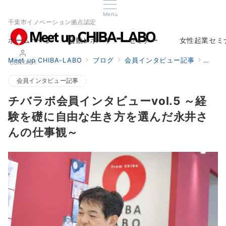
Menu
千葉市イノベーション拠点認定
ホームページ
活動レポート
セミナー
女性起業セミ
Home
Report
Seminar
Woman Startup s
Meet up CHIBA-LABO
ブログ
会員インタビュー記事
チバラ
CONTACT
会員インタビュー記事
チバラボ会員インタビューvol.5 ～経
験を礎に自由な生き方を選んだ永井さ
んの仕事観～