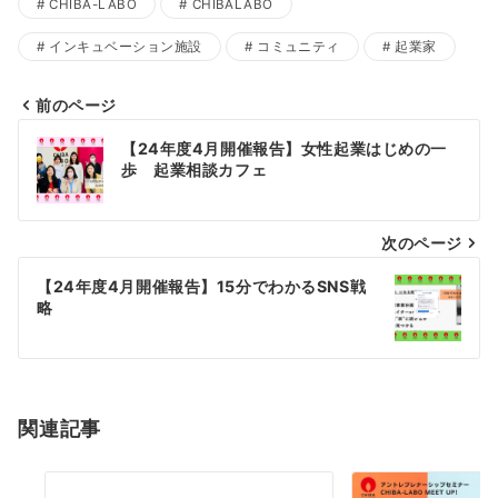
CHIBA-LABO
CHIBALABO
インキュベーション施設
コミュニティ
起業家
前のページ
投
【24年度4月開催報告】女性起業はじめの一
稿
歩 起業相談カフェ
ナ
次のページ
ビ
ゲ
【24年度4月開催報告】15分でわかるSNS戦
略
ー
シ
ョ
関連記事
ン