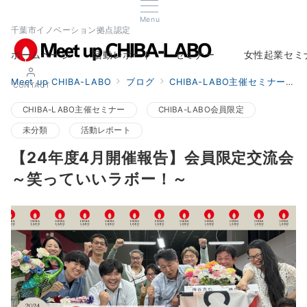
Menu
千葉市イノベーション拠点認定
ホームページ
活動レポート
セミナー
女性起業セミ
Home
Report
Seminar
Woman Startup s
Meet up CHIBA-LABO
ブログ
CHIBA-LABO主催セミナー
CONTACT
CHIBA-LABO主催セミナー
CHIBA-LABO会員限定
未分類
活動レポート
【24年度4月開催報告】会員限定交流会
～笑っていいラボー！～