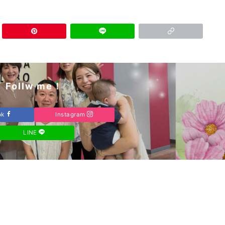
Follw me！
ok
Instagram
LINE