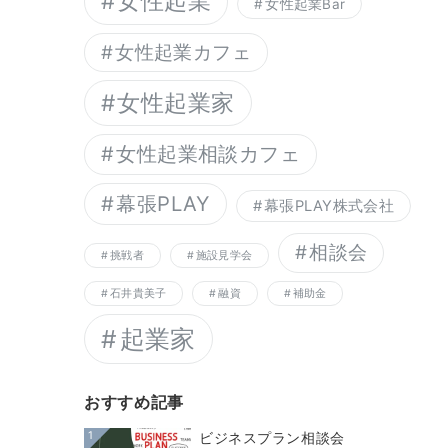
女性起業
女性起業Bar
女性起業カフェ
女性起業家
女性起業相談カフェ
幕張PLAY
幕張PLAY株式会社
相談会
挑戦者
施設見学会
石井貴美子
融資
補助金
起業家
おすすめ記事
1
ビジネスプラン相談会