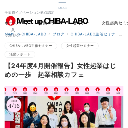
Menu
千葉市イノベーション拠点認定
ホームページ
活動レポート
セミナー
女性起業セミ
Home
Report
Seminar
Woman Startup s
Meet up CHIBA-LABO
ブログ
CHIBA-LABO主催セミナー
CONTACT
CHIBA-LABO主催セミナー
女性起業セミナー
活動レポート
【24年度4月開催報告】女性起業はじ
めの一歩 起業相談カフェ