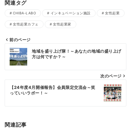
関連タグ
CHIBA-LABO
インキュベーション施設
女性起業
女性起業カフェ
女性起業家
前のページ
投
地域を盛り上げ隊！～あなたの地域の盛り上げ
稿
方は何ですか？～
ナ
次のページ
ビ
ゲ
【24年度4月開催報告】会員限定交流会～笑
っていいラボー！～
ー
シ
ョ
関連記事
ン