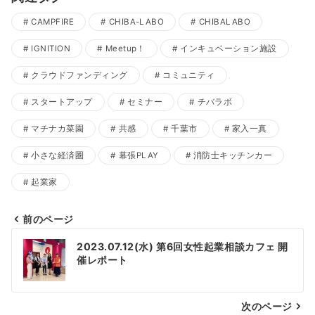
CAMPFIRE
CHIBA-LABO
CHIBALABO
IGNITION
Meetup！
インキュベーション施設
クラウドファンディング
コミュニティ
スタートアップ
セミナー
チバラボ
マチナカ菜園
共感
千葉市
家入一真
小さな経済圏
幕張PLAY
消防士キッチンカー
起業家
前のページ
投
2023.07.12(水) 第6回女性起業相談カフェ 開
稿
催レポート
ナ
次のページ
ビ