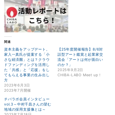
関連
資本主義をアップデート。
【25年度開催報告】8/6対
家入一真氏が提案する「小
話型アート鑑賞と起業家交
さな経済圏」とは？クラウ
流会「アートは何が面白い
ドファンディングを活用し
のか？」
た「共感」と「応援」をし
2025年9月2日
てもらえる事業の生み出し
CHIBA-LABO Meet up！
方
2023年6月3日
2023年7月開催
チバラボ会員インタビュー
vol.3～中村千昌さんの望む
地域の採用支援像とは～
2023年7月18日