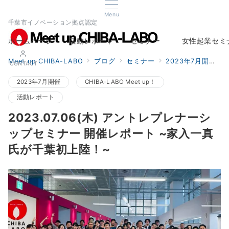
Menu
千葉市イノベーション拠点認定
ホームページ
活動レポート
セミナー
女性起業セミ
Home
Report
Seminar
Woman Startup s
Meet up CHIBA-LABO
ブログ
セミナー
2023年7月開催
CONTACT
2023年7月開催
CHIBA-LABO Meet up！
活動レポート
2023.07.06(木) アントレプレナーシ
ップセミナー 開催レポート ~家入一真
氏が千葉初上陸！~