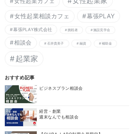
女性起業家
女性起業カフェ
幕張PLAY
女性起業相談カフェ
幕張PLAY株式会社
挑戦者
施設見学会
相談会
石井貴美子
融資
補助金
起業家
おすすめ記事
1
ビジネスプラン相談会
2
経営・創業
週末なんでも相談会
3