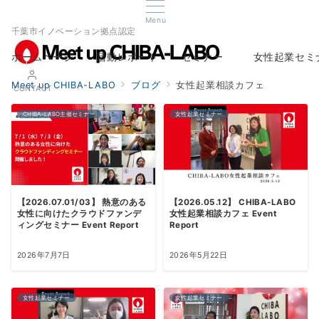
Menu
千葉市イノベーション拠点認定
ホームページ
活動レポート
セミナー
女性起業セミ
Home
Report
Seminar
Woman Startup s
Meet up CHIBA-LABO
ブログ
女性起業相談カフェ
CONTACT
CHIBA-LABO主催セミナー
女性起業セミナー
【2026.07.01/03】 熱意のある
【2026.05.12】 CHIBA-LABO
女性に向けたクラウドファンデ
女性起業相談カフェ Event
ィングセミナー Event Report
Report
2026年7月7日
2026年5月22日
女性起業セミナー
女性起業セミナー