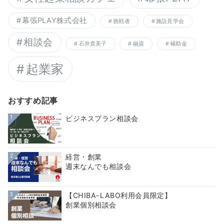
幕張PLAY株式会社
挑戦者
施設見学会
相談会
石井貴美子
融資
補助金
起業家
おすすめ記事
1
ビジネスプラン相談会
2
経営・創業
週末なんでも相談会
3
【CHIBA-LABO利用会員限定】
創業個別相談会