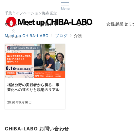
Menu
千葉市イノベーション拠点認定
ホームページ
活動レポート
セミナー
女性起業セミ
Home
Report
Seminar
Woman Startup s
Meet up CHIBA-LABO
ブログ
介護
CONTACT
CHIBA-LABO Meet up！
福祉分野の実践者から得る、事
業化への道のりと現場のリアル
2026年6月16日
CHIBA-LABO お問い合わせ