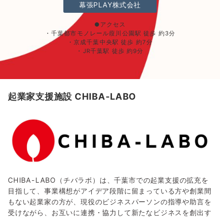
幕張PLAY株式会社
●アクセス
・千葉都市モノレール葭川公園駅 徒歩 約3分
・京成千葉中央駅 徒歩 約7分
・JR千葉駅 徒歩 約9分
起業家支援施設 CHIBA-LABO
CHIBA-LABO（チバラボ）は、千葉市での起業支援の拡充を
目指して、事業構想がアイデア段階に留まっている方や創業間
もない起業家の方が、現役のビジネスパーソンの指導や助言を
受けながら、お互いに連携・協力して新たなビジネスを創出す