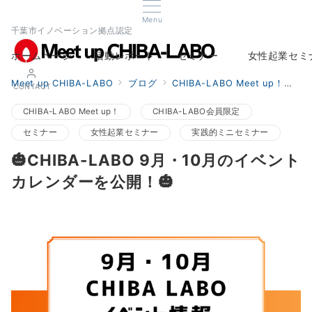
Menu
千葉市イノベーション拠点認定
ホームページ
活動レポート
セミナー
女性起業セミ
Home
Report
Seminar
Woman Startup s
Meet up CHIBA-LABO
ブログ
CHIBA-LABO Meet up！

CONTACT
CHIBA-LABO Meet up！
CHIBA-LABO会員限定
セミナー
女性起業セミナー
実践的ミニセミナー
🎃CHIBA-LABO 9月・10月のイベント
カレンダーを公開！🎃