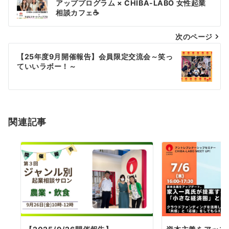
稿
アッププログラム × CHIBA-LABO 女性起業
相談カフェ☕️
ナ
次のページ
ビ
ゲ
【25年度9月開催報告】会員限定交流会～笑っ
ていいラボー！～
ー
シ
ョ
関連記事
ン