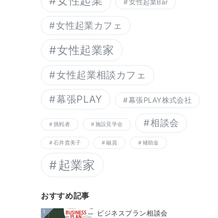
女性起業
女性起業Bar
女性起業カフェ
女性起業家
女性起業相談カフェ
幕張PLAY
幕張PLAY株式会社
相談会
挑戦者
施設見学会
石井貴美子
融資
補助金
起業家
おすすめ記事
1
ビジネスプラン相談会