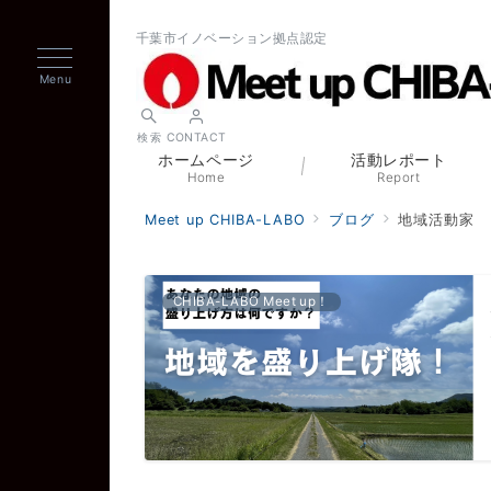
千葉市イノベーション拠点認定
Menu
検索
CONTACT
ホームページ
活動レポート
Home
Report
Meet up CHIBA-LABO
ブログ
地域活動家
CHIBA-LABO Meet up！