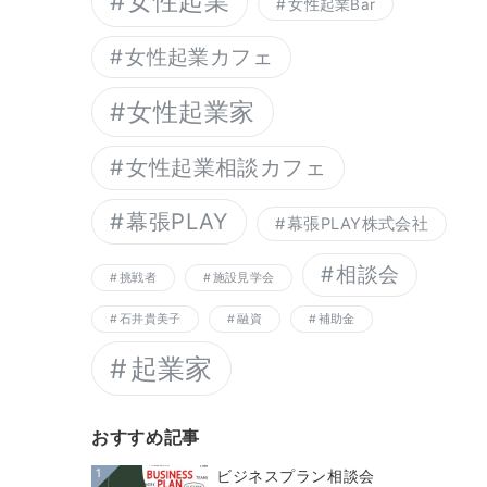
女性起業
女性起業Bar
女性起業カフェ
女性起業家
女性起業相談カフェ
幕張PLAY
幕張PLAY株式会社
相談会
挑戦者
施設見学会
石井貴美子
融資
補助金
起業家
おすすめ記事
1
ビジネスプラン相談会