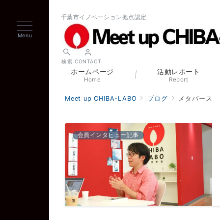
千葉市イノベーション拠点認定
Menu
検索
CONTACT
ホームページ
活動レポート
Home
Report
Meet up CHIBA-LABO
ブログ
メタバース
会員インタビュー記事