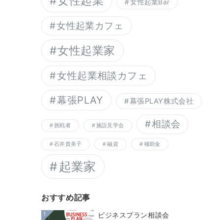
女性起業
女性起業Bar
女性起業カフェ
女性起業家
女性起業相談カフェ
幕張PLAY
幕張PLAY株式会社
相談会
挑戦者
施設見学会
石井貴美子
融資
補助金
起業家
おすすめ記事
1
ビジネスプラン相談会