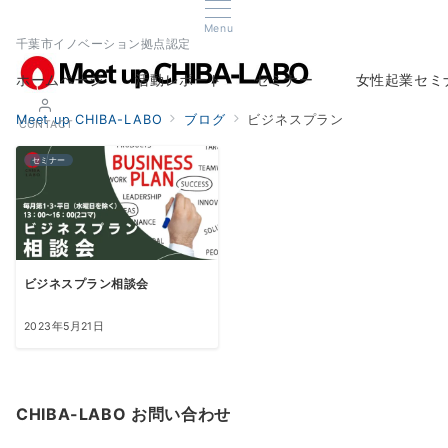
Menu
千葉市イノベーション拠点認定
ホームページ
活動レポート
セミナー
女性起業セミ
Home
Report
Seminar
Woman Startup s
Meet up CHIBA-LABO
ブログ
ビジネスプラン
CONTACT
セミナー
ビジネスプラン相談会
2023年5月21日
CHIBA-LABO お問い合わせ