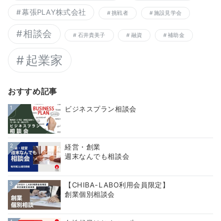
幕張PLAY株式会社
挑戦者
施設見学会
相談会
石井貴美子
融資
補助金
起業家
おすすめ記事
1
ビジネスプラン相談会
2
経営・創業
週末なんでも相談会
3
【CHIBA-LABO利用会員限定】
創業個別相談会