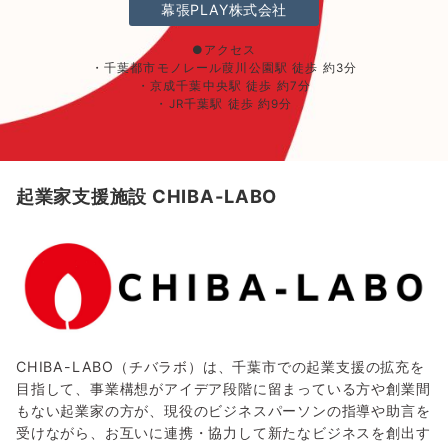
幕張PLAY株式会社
●アクセス
・千葉都市モノレール葭川公園駅 徒歩 約3分
・京成千葉中央駅 徒歩 約7分
・JR千葉駅 徒歩 約9分
起業家支援施設 CHIBA-LABO
CHIBA-LABO（チバラボ）は、千葉市での起業支援の拡充を
目指して、事業構想がアイデア段階に留まっている方や創業間
もない起業家の方が、現役のビジネスパーソンの指導や助言を
受けながら、お互いに連携・協力して新たなビジネスを創出す