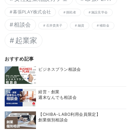
幕張PLAY株式会社
挑戦者
施設見学会
相談会
石井貴美子
融資
補助金
起業家
おすすめ記事
1
ビジネスプラン相談会
2
経営・創業
週末なんでも相談会
3
【CHIBA-LABO利用会員限定】
創業個別相談会