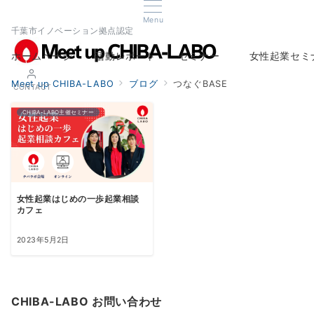
Menu
千葉市イノベーション拠点認定
ホームページ
活動レポート
セミナー
女性起業セミ
Home
Report
Seminar
Woman Startup s
Meet up CHIBA-LABO
ブログ
つなぐBASE
CONTACT
CHIBA-LABO主催セミナー
女性起業はじめの一歩起業相談
カフェ
2023年5月2日
CHIBA-LABO お問い合わせ