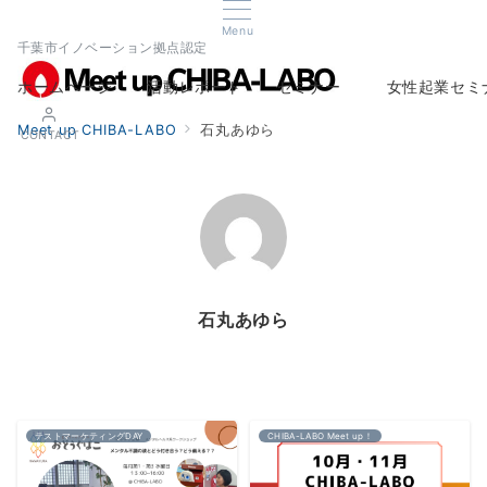
Menu
千葉市イノベーション拠点認定
ホームページ
活動レポート
セミナー
女性起業セミ
Home
Report
Seminar
Woman Startup s
Meet up CHIBA-LABO
石丸あゆら
CONTACT
石丸あゆら
テストマーケティングDAY
CHIBA-LABO Meet up！