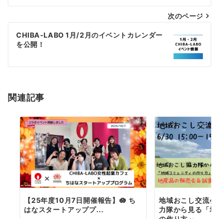
ナ
次のページ
ビ
ゲ
CHIBA-LABO 1月/2月のイベントカレンダー
を公開！
ー
シ
ョ
関連記事
ン
【25年度10月7日開催報告】🪷 ち
地域おこし交流会
はなスタートアッププ...
力隊から見る「地
の作り方～