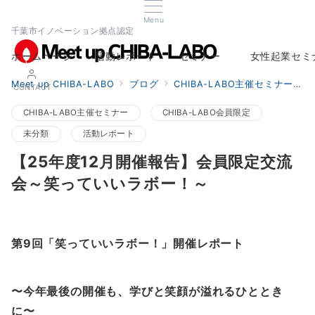
Menu
千葉市イノベーション拠点認定
ホームページ
活動レポート
セミナー
女性起業セミ
Home
Report
Seminar
Woman Startup s
Meet up CHIBA-LABO
ブログ
CHIBA-LABO主催セミナー
CONTACT
CHIBA-LABO主催セミナー
CHIBA-LABO会員限定
未分類
活動レポート
【25年度12月開催報告】会員限定交流
会～笑っていいラボー！～
第9回「笑っていいラボー！」開催レポート
〜今年最後の開催も、学びと笑顔が溢れるひととき
に〜