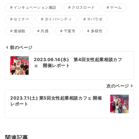
インキュベーション施設
クロスロード
ゲーム
セミナー
ダイバーシティ
チバラボ
価値観
共感
千葉市
多様性
前のページ
投
2023.06.14(水) 第4回女性起業相談カフ
稿
ェ 開催レポート
ナ
次のページ
ビ
ゲ
2023.7.1(土) 第5回女性起業相談カフェ 開催
レポート
ー
シ
ョ
関連記事