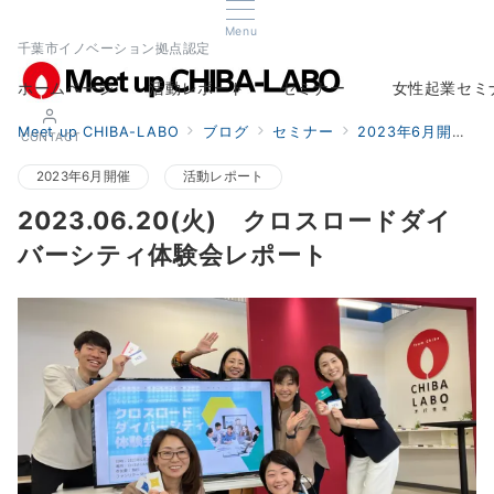
Menu
千葉市イノベーション拠点認定
ホームページ
活動レポート
セミナー
女性起業セミ
Home
Report
Seminar
Woman Startup s
Meet up CHIBA-LABO
ブログ
セミナー
2023年6月開催
CONTACT
2023年6月開催
活動レポート
2023.06.20(火) クロスロードダイ
バーシティ体験会レポート