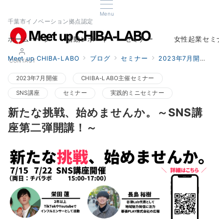
Menu
千葉市イノベーション拠点認定
ホームページ
活動レポート
セミナー
女性起業セミ
Home
Report
Seminar
Woman Startup s
Meet up CHIBA-LABO
ブログ
セミナー
2023年7月開催
CONTACT
2023年7月開催
CHIBA-LABO主催セミナー
SNS講座
セミナー
実践的ミニセミナー
新たな挑戦、始めませんか。～SNS講
座第二弾開講！～