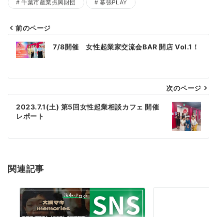
千葉市産業振興財団
幕張PLAY
前のページ
投
7/8開催 女性起業家交流会BAR 開店 Vol.1！
稿
ナ
次のページ
ビ
ゲ
2023.7.1(土) 第5回女性起業相談カフェ 開催
レポート
ー
シ
ョ
関連記事
ン